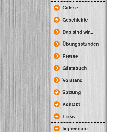
Galerie
Geschichte
Das sind wir...
Übungsstunden
Presse
Gästebuch
Vorstand
Satzung
Kontakt
Links
Impressum