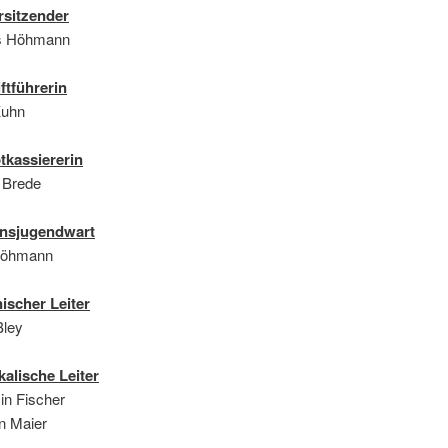
rsitzender
s Höhmann
ftführerin
Kuhn
tkassiererin
 Brede
insjugendwart
Höhmann
ischer Leiter
Bley
alische Leiter
in Fischer
n Maier