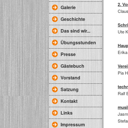
2. Vo
Galerie
Clau
Geschichte
Schri
Das sind wir...
Ute 
Übungsstunden
Haup
Erika
Presse
Gästebuch
Vere
Pia 
Vorstand
techn
Satzung
Ralf 
Kontakt
musik
Links
Jasm
Stefa
Impressum