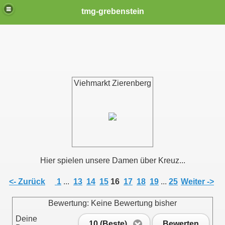
tmg-grebenstein
Viehmarkt Zierenberg
Hier spielen unsere Damen über Kreuz...
<- Zurück
1
...
13
14
15
16
17
18
19
...
25
Weiter ->
Bewertung: Keine Bewertung bisher
Deine
10 (Beste)
Bewerten