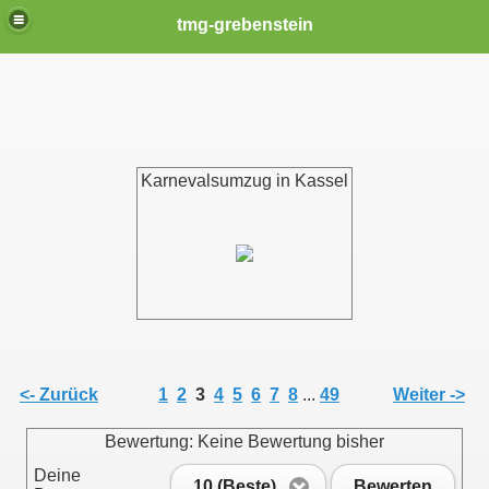
tmg-grebenstein
Karnevalsumzug in Kassel
<- Zurück
1
2
3
4
5
6
7
8
...
49
Weiter ->
Bewertung: Keine Bewertung bisher
Deine
10 (Beste)
Bewerten