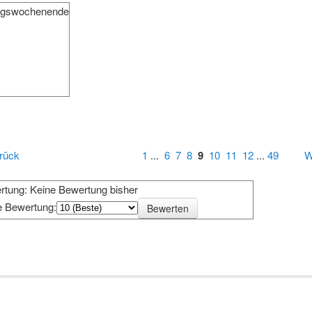
gswochenende
rück
1
...
6
7
8
9
10
11
12
...
49
W
rtung: Keine Bewertung bisher
e Bewertung: