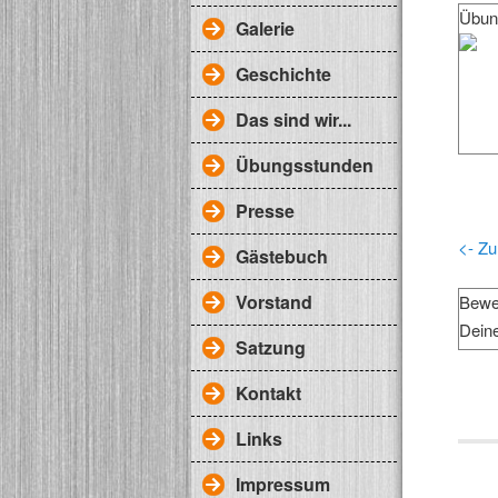
Übun
Galerie
Geschichte
Das sind wir...
Übungsstunden
Presse
<- Zu
Gästebuch
Vorstand
Bewe
Dein
Satzung
Kontakt
Links
Impressum