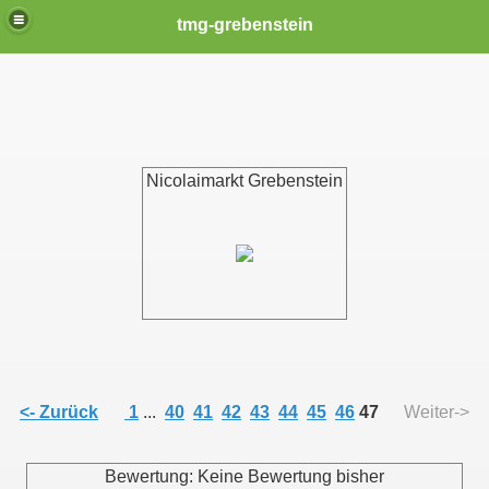
tmg-grebenstein
Nicolaimarkt Grebenstein
<- Zurück
1
...
40
41
42
43
44
45
46
47
Weiter->
Bewertung: Keine Bewertung bisher