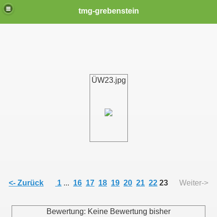
tmg-grebenstein
ÜW23.jpg
<- Zurück
1
...
16
17
18
19
20
21
22
23
Weiter->
Bewertung: Keine Bewertung bisher