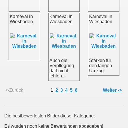
Karneval in
Karneval in
Karneval in
Wiesbaden
Wiesbaden
Wiesbaden
Auch die
Stärken für
Verpflegung
den langen
darf nicht
Umzug
fehlen...
<-Zurück
1
2
3
4
5
6
Weiter ->
Die bestbewertesten Bilder dieser Kategorie:
Es wurden noch keine Bewertungen abgegeben!