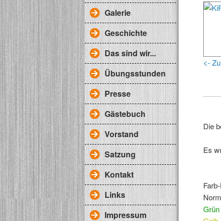
Galerie
Geschichte
Das sind wir...
<- Zu
Übungsstunden
Presse
Gästebuch
Die b
Vorstand
Es w
Satzung
Kontakt
Farb
Links
Norm
Grün
Impressum
Gelb