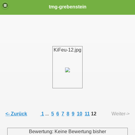
tmg-grebenstein
KiFeu-12.jpg
<- Zurück
1
...
5
6
7
8
9
10
11
12
Weiter->
Bewertung: Keine Bewertung bisher