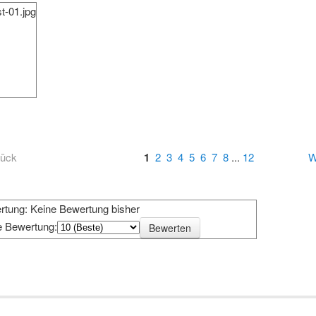
t-01.jpg
rück
1
2
3
4
5
6
7
8
...
12
W
rtung: Keine Bewertung bisher
e Bewertung: