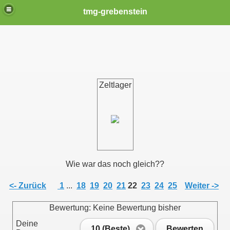
tmg-grebenstein
Zeltlager
Wie war das noch gleich??
<- Zurück
1
...
18
19
20
21
22
23
24
25
Weiter ->
Bewertung: Keine Bewertung bisher
Deine
10 (Beste)
Bewerten