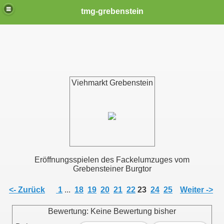
tmg-grebenstein
Viehmarkt Grebenstein
Eröffnungsspielen des Fackelumzuges vom
Grebensteiner Burgtor
<- Zurück
1
...
18
19
20
21
22
23
24
25
Weiter ->
Bewertung: Keine Bewertung bisher