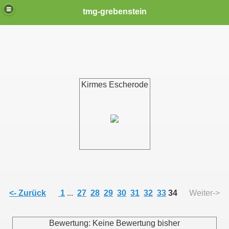
tmg-grebenstein
Kirmes Escherode
<- Zurück
1
...
27
28
29
30
31
32
33
34
Weiter->
Bewertung: Keine Bewertung bisher