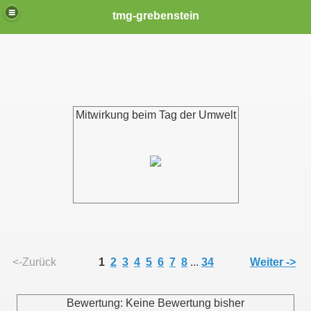
tmg-grebenstein
Mitwirkung beim Tag der Umwelt
<-Zurück
1
2
3
4
5
6
7
8
...
34
Weiter ->
Bewertung: Keine Bewertung bisher