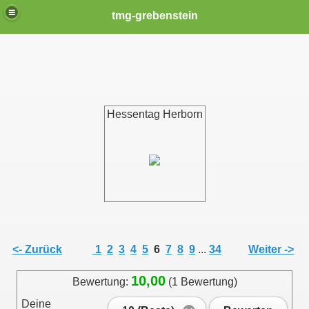
tmg-grebenstein
Hessentag Herborn
<- Zurück
1
2
3
4
5
6
7
8
9
...
34
Weiter ->
10,00
Bewertung:
(1 Bewertung)
Deine