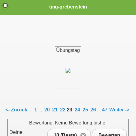
tmg-grebenstein
Übungstag
<- Zurück
1
...
20
21
22
23
24
25
26
...
47
Weiter ->
Bewertung: Keine Bewertung bisher
Deine
10 (Beste)
Bewerten