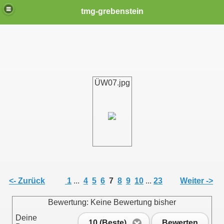
tmg-grebenstein
ÜW07.jpg
<- Zurück
1
...
4
5
6
7
8
9
10
...
23
Weiter ->
Bewertung: Keine Bewertung bisher
Deine
10 (Beste)
Bewerten