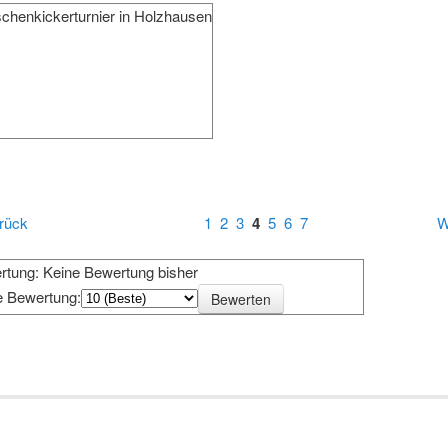
chenkickerturnier in Holzhausen
rück
1
2
3
4
5
6
7
W
rtung: Keine Bewertung bisher
e Bewertung: