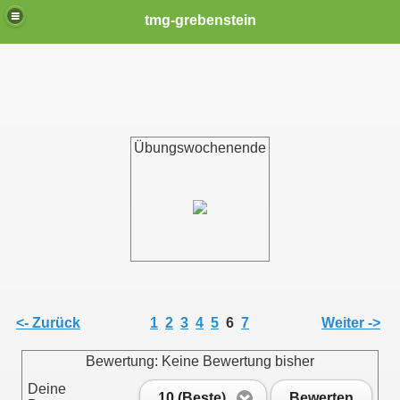
tmg-grebenstein
Übungswochenende
<- Zurück
1
2
3
4
5
6
7
Weiter ->
Bewertung: Keine Bewertung bisher
Deine
10 (Beste)
Bewerten