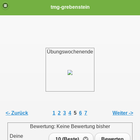
tmg-grebenstein
Übungswochenende
<- Zurück
1
2
3
4
5
6
7
Weiter ->
Bewertung: Keine Bewertung bisher
Deine
10 (Beste)
Bewerten