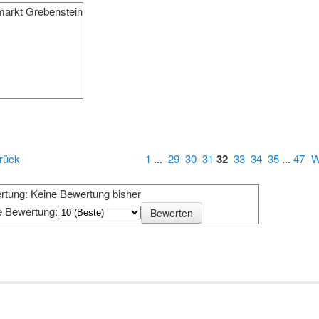
markt Grebenstein
rück
1
...
29
30
31
32
33
34
35
...
47
W
rtung: Keine Bewertung bisher
e Bewertung: