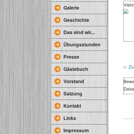
Vieh
Galerie
Geschichte
Das sind wir...
Übungsstunden
Presse
<- Zu
Gästebuch
Vorstand
Bewe
Dein
Satzung
Kontakt
Links
Impressum